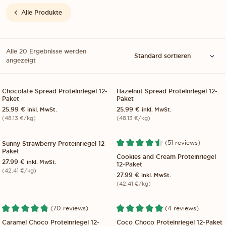
Alle Produkte
Alle 20 Ergebnisse werden
angezeigt
Chocolate Spread Proteinriegel 12-
Hazelnut Spread Proteinriegel 12-
12-PACK
12-PACK
Paket
Paket
25.99
€
25.99
€
inkl. MwSt.
inkl. MwSt.
(
48.13
€
/kg)
(
48.13
€
/kg)
(51 reviews)
Sunny Strawberry Proteinriegel 12-
12-PACK
12-PACK
Paket
Cookies and Cream Proteinriegel
27.99
€
inkl. MwSt.
12-Paket
(
42.41
€
/kg)
27.99
€
inkl. MwSt.
(
42.41
€
/kg)
(70 reviews)
(4 reviews)
12-PACK
12-PACK
Caramel Choco Proteinriegel 12-
Coco Choco Proteinriegel 12-Paket