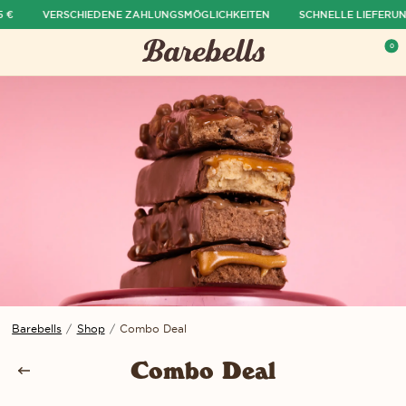
€
VERSCHIEDENE ZAHLUNGSMÖGLICHKEITEN
SCHNELLE LIEFERUNG
ü ausblenden
0
Menü öffnen
War
Barebells
/
Shop
/
Combo Deal
Combo Deal