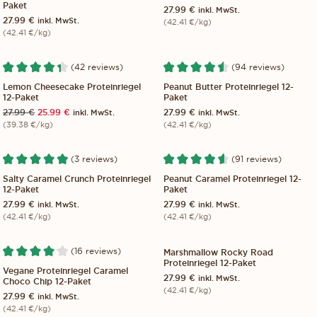
Paket
27.99
€
inkl. MwSt.
27.99
€
inkl. MwSt.
(
42.41
€
/kg)
(
42.41
€
/kg)
(42 reviews)
(94 reviews)
12-PACK
-7%
12-PACK
Lemon Cheesecake Proteinriegel
Peanut Butter Proteinriegel 12-
12-Paket
Paket
Ursprünglicher
Aktueller
27.99
€
25.99
€
27.99
€
inkl. MwSt.
inkl. MwSt.
Preis
Preis
(
39.38
€
/kg)
(
42.41
€
/kg)
war:
ist:
27.99 €
25.99 €.
(3 reviews)
(91 reviews)
12-PACK
12-PACK
Salty Caramel Crunch Proteinriegel
Peanut Caramel Proteinriegel 12-
12-Paket
Paket
27.99
€
27.99
€
inkl. MwSt.
inkl. MwSt.
(
42.41
€
/kg)
(
42.41
€
/kg)
(16 reviews)
Marshmallow Rocky Road
12-PACK
VEGAN
12-PACK
Proteinriegel 12-Paket
Vegane Proteinriegel Caramel
27.99
€
inkl. MwSt.
Choco Chip 12-Paket
(
42.41
€
/kg)
27.99
€
inkl. MwSt.
(
42.41
€
/kg)