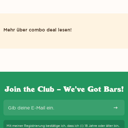
Mehr über combo deal lesen!
Join the Club – We’ve Got Bars!
E-Mail
Abonni
Mit meiner Registrierung bestätige ich, dass ich (i) 18 Jahre oder älter bin,