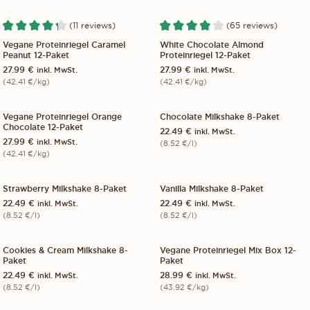
(11 reviews)
(65 reviews)
12-PACK
VEGAN
12-PACK
Vegane Proteinriegel Caramel
White Chocolate Almond
Peanut 12-Paket
Proteinriegel 12-Paket
27.99
€
27.99
€
inkl. MwSt.
inkl. MwSt.
(
42.41
€
/kg)
(
42.41
€
/kg)
Vegane Proteinriegel Orange
Chocolate Milkshake 8-Paket
12-PACK
VEGAN
8-PACK
Chocolate 12-Paket
22.49
€
inkl. MwSt.
27.99
€
inkl. MwSt.
(
8.52
€
/l)
(
42.41
€
/kg)
Strawberry Milkshake 8-Paket
Vanilla Milkshake 8-Paket
8-PACK
8-PACK
22.49
€
22.49
€
inkl. MwSt.
inkl. MwSt.
(
8.52
€
/l)
(
8.52
€
/l)
Cookies & Cream Milkshake 8-
Vegane Proteinriegel Mix Box 12-
8-PACK
12-PACK
SOLD OUT
Paket
Paket
VEGAN
22.49
€
28.99
€
inkl. MwSt.
inkl. MwSt.
S WIR DIE WCAG-RICHTLINIEN EINHALTEN UND UNTERSTÜTZENDE TEC
(
8.52
€
/l)
(
43.92
€
/kg)