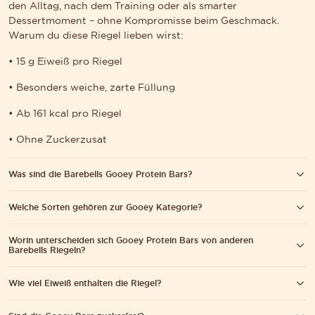
den Alltag, nach dem Training oder als smarter
Dessertmoment – ohne Kompromisse beim Geschmack.
Warum du diese Riegel lieben wirst:
• 15 g Eiweiß pro Riegel
• Besonders weiche, zarte Füllung
• Ab 161 kcal pro Riegel
• Ohne Zuckerzusat
Was sind die Barebells Gooey Protein Bars?
Welche Sorten gehören zur Gooey Kategorie?
Die Gooey Protein Bars sind unsere zart gefüllten
Proteinriegel mit besonders weicher Konsistenz und einem
cremigen Core. Sie kombinieren intensiven Geschmack mit
Worin unterscheiden sich Gooey Protein Bars von anderen
Aktuell findest du zwei Sorten in der Gooey Kategorie:
Barebells Riegeln?
15 g Protein pro Riegel, ohne zugesetzten Zucker und nur ca.
161 kcal – ideal für bewussten Genuss.
• Hazelnut Spread – mit cremigem Haselnusskern
Wie viel Eiweiß enthalten die Riegel?
Im Vergleich zu unseren Original oder Soft Bars haben die
S WIR DIE WCAG-RICHTLINIEN EINHALTEN UND UNTERSTÜTZENDE TEC
Gooey Bars einen besonders weichen, gefüllten Kern, der an
• Chocolate Spread – mit ultraweicher Schokofüllung