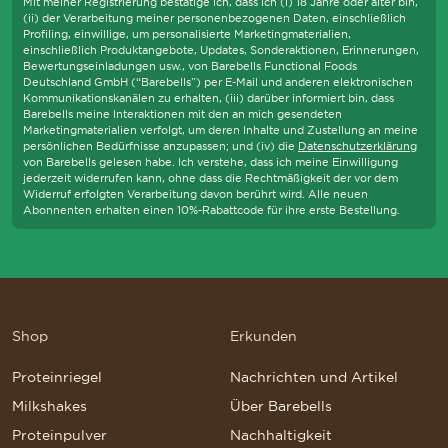
Mit meiner Registrierung bestätige ich, dass ich (i) 18 Jahre oder älter bin,
(ii) der Verarbeitung meiner personenbezogenen Daten, einschließlich
Profiling, einwillige, um personalisierte Marketingmaterialien,
einschließlich Produktangebote, Updates, Sonderaktionen, Erinnerungen,
Bewertungseinladungen usw., von Barebells Functional Foods
Deutschland GmbH (“Barebells”) per E-Mail und anderen elektronischen
Kommunikationskanälen zu erhalten, (iii) darüber informiert bin, dass
Barebells meine Interaktionen mit den an mich gesendeten
Marketingmaterialien verfolgt, um deren Inhalte und Zustellung an meine
persönlichen Bedürfnisse anzupassen; und (iv) die
Datenschutzerklärung
von Barebells gelesen habe. Ich verstehe, dass ich meine Einwilligung
jederzeit widerrufen kann, ohne dass die Rechtmäßigkeit der vor dem
Widerruf erfolgten Verarbeitung davon berührt wird. Alle neuen
Abonnenten erhalten einen 10%-Rabattcode für ihre erste Bestellung.
Shop
Erkunden
Proteinriegel
Nachrichten und Artikel
Milkshakes
Über Barebells
Proteinpulver
Nachhaltigkeit