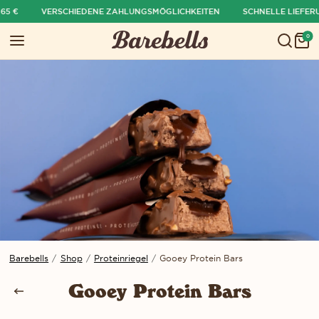
 €
VERSCHIEDENE ZAHLUNGSMÖGLICHKEITEN
SCHNELLE LIEFERU
ü ausblenden
0
Menü öffnen
War
Barebells
/
Shop
/
Proteinriegel
/
Gooey Protein Bars
Gooey Protein Bars