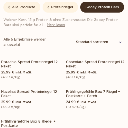
Alle Produkte
Proteinriegel
Gooey Protein Bars
Weicher Kern, 15 g Protein & ohne Zuckerzusatz: Die Gooey Protein
Bars sind perfekt für all...
Mehr lesen
Alle 5 Ergebnisse werden
angezeigt
Add 12-Paket
A
Pistachio Spread Proteinriegel 12-
Chocolate Spread Proteinriegel 12-
12-PACK
12-PACK
Paket
Paket
25.99
€
25.99
€
inkl. MwSt.
inkl. MwSt.
(
48.13
€
/kg)
(
48.13
€
/kg)
Add 12-Paket
A
Hazelnut Spread Proteinriegel 12-
Frühlingsgefühle Box 7 Riegel +
12-PACK
7-PACK
NEU!
Paket
Postkarte + Patch
25.99
€
24.99
€
inkl. MwSt.
inkl. MwSt.
(
48.13
€
/kg)
(
10.82
€
/kg)
Für Benachrichtigungen anmelden
Frühlingsgefühle Box 8 Riegel +
8-PACK
SOLD OUT
Postkarte