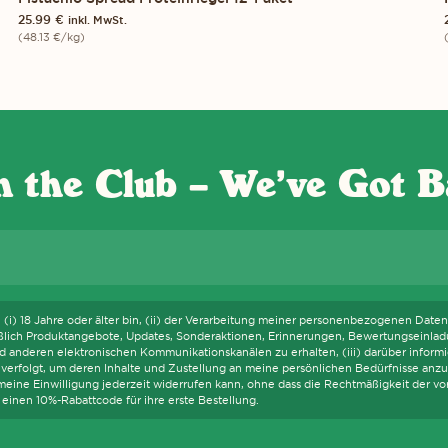
25.99
€
inkl. MwSt.
(
48.13
€
/kg)
n the Club – We’ve Got B
S WIR DIE WCAG-RICHTLINIEN EINHALTEN UND UNTERSTÜTZENDE TEC
E-Mail
h (i) 18 Jahre oder älter bin, (ii) der Verarbeitung meiner personenbezogenen Daten, 
ießlich Produktangebote, Updates, Sonderaktionen, Erinnerungen, Bewertungseinlad
 anderen elektronischen Kommunikationskanälen zu erhalten, (iii) darüber informier
verfolgt, um deren Inhalte und Zustellung an meine persönlichen Bedürfnisse anzu
h meine Einwilligung jederzeit widerrufen kann, ohne dass die Rechtmäßigkeit der v
einen 10%-Rabattcode für ihre erste Bestellung.