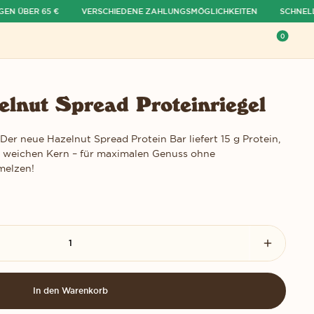
ÜBER 65 €
VERSCHIEDENE ZAHLUNGSMÖGLICHKEITEN
SCHNELLE 
0
Warenk
elnut Spread Proteinriegel
 Der neue Hazelnut Spread Protein Bar liefert 15 g Protein,
m weichen Kern – für maximalen Genuss ohne
melzen!
 reduzieren
Menge i
In den Warenkorb