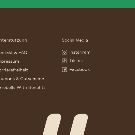
nterstützung
Social Media
Instagram
ontakt & FAQ
Instagram(Opens in a new tab)
TikTok
mpressum
TikTok(Opens in a new tab)
Facebook
arrierefreiheit
Facebook(Opens in a new tab)
oupons & Gutscheine
arebells With Benefits