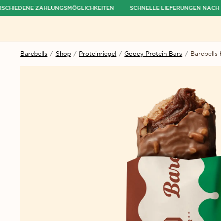
HIEDENE ZAHLUNGSMÖGLICHKEITEN
SCHNELLE LIEFERUNGEN NACH DE
ü ausblenden
Menü öffnen
Barebells
/
Shop
/
Proteinriegel
/
Gooey Protein Bars
/
Barebells 