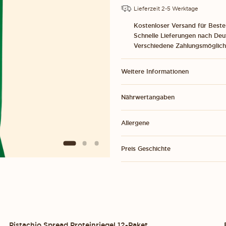
Lieferzeit 2-5 Werktage
Kostenloser Versand für Beste
Schnelle Lieferungen nach Deu
Verschiedene Zahlungsmöglich
Weitere Informationen
Nährwertangaben
Allergene
Preis Geschichte
Add 1-Paket
Add
Pistachio Spread Proteinriegel 12-Paket
12-PACK