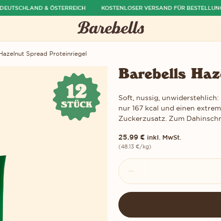
UTSCHLAND & ÖSTERREICH
KOSTENLOSER VERSAND FÜR BESTELLUNGEN 
Hazelnut Spread Proteinriegel
Barebells Haz
Soft, nussig, unwiderstehlich:
nur 167 kcal und einen extre
Zuckerzusatz. Zum Dahinsch
25.99
€
inkl. MwSt.
(
48.13
€
/kg)
Barebells
Die Menge im Warenkorb
Hazelnut
Spread
Proteinriegel
Menge