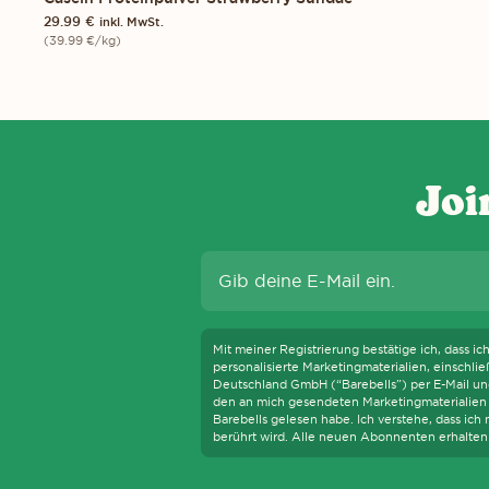
29.99
€
inkl. MwSt.
(
39.99
€
/kg)
Joi
UNS ZUR BARRIEREFREIHEIT. DIESE VERPFLICHTUNG BEDEUTET, DAS
Mit meiner Registrierung bestätige ich, dass ic
personalisierte Marketingmaterialien, einschl
Deutschland GmbH (“Barebells”) per E-Mail und
den an mich gesendeten Marketingmaterialien 
Barebells gelesen habe. Ich verstehe, dass ic
berührt wird. Alle neuen Abonnenten erhalten 