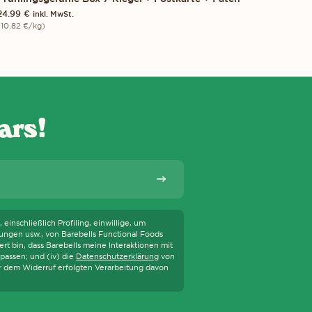
24.99
€
16.
inkl. MwSt.
(
10.82
€
/kg)
(
33.
ars!
HNOLOGIEN WIE SCREENREADER UNTERSTÜTZEN. ERFAHRE MEHR ÜBER 
Abonnieren
einschließlich Profiling, einwillige, um
ungen usw., von Barebells Functional Foods
t bin, dass Barebells meine Interaktionen mit
passen; und (iv) die
Datenschutzerklärung
von
or dem Widerruf erfolgten Verarbeitung davon