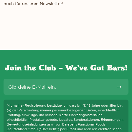
noch für unseren Newsletter!
Join the Club – We’ve Got Bars!
E-Mail
Abonni
Mit meiner Registrierung bestätige ich, dass ich (i) 18 Jahre oder älter bin,
S WIR DIE WCAG-RICHTLINIEN EINHALTEN UND UNTERSTÜTZENDE TEC
(ii) der Verarbeitung meiner personenbezogenen Daten, einschließlich
Profiling, einwillige, um personalisierte Marketingmaterialien,
einschließlich Produktangebote, Updates, Sonderaktionen, Erinnerungen,
Bewertungseinladungen usw., von Barebells Functional Foods
Deutschland GmbH (“Barebells”) per E-Mail und anderen elektronischen