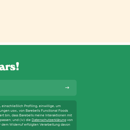
HNOLOGIEN WIE SCREENREADER UNTERSTÜTZEN. ERFAHRE MEHR ÜBER 
ars!
Abonnieren
einschließlich Profiling, einwillige, um
ungen usw., von Barebells Functional Foods
t bin, dass Barebells meine Interaktionen mit
passen; und (iv) die
Datenschutzerklärung
von
or dem Widerruf erfolgten Verarbeitung davon