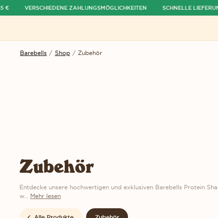
€
VERSCHIEDENE ZAHLUNGSMÖGLICHKEITEN
SCHNELLE LIEFERUNG
ü ausblenden
Menü öffnen
Barebells
/
Shop
/
Zubehör
Zubehör
Entdecke unsere hochwertigen und exklusiven Barebells Protein Shake
w...
Mehr lesen
Alle Produkte
Zubehör