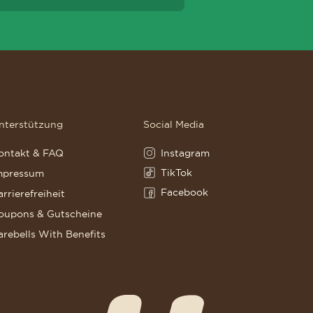
nterstützung
Social Media
Instagram
ontakt & FAQ
Instagram(Opens in a new tab)
TikTok
mpressum
TikTok(Opens in a new tab)
Facebook
arrierefreiheit
Facebook(Opens in a new tab)
oupons & Gutscheine
arebells With Benefits