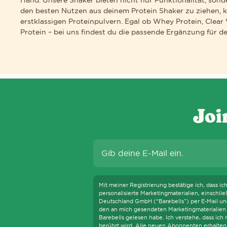
den besten Nutzen aus deinem Protein Shaker zu ziehen, 
erstklassigen Proteinpulvern. Egal ob Whey Protein, Clea
Protein – bei uns findest du die passende Ergänzung für dei
UNS ZUR BARRIEREFREIHEIT. DIESE VERPFLICHTUNG BEDEUTET, DAS
Joi
Mit meiner Registrierung bestätige ich, dass ic
personalisierte Marketingmaterialien, einschl
Deutschland GmbH (“Barebells”) per E-Mail und
den an mich gesendeten Marketingmaterialien 
Barebells gelesen habe. Ich verstehe, dass ic
berührt wird. Alle neuen Abonnenten erhalten 