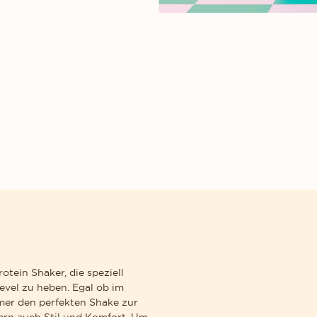
Add 1-Paket
tein Shaker, die speziell
evel zu heben. Egal ob im
mer den perfekten Shake zur
dern auch Stil und Komfort. Um