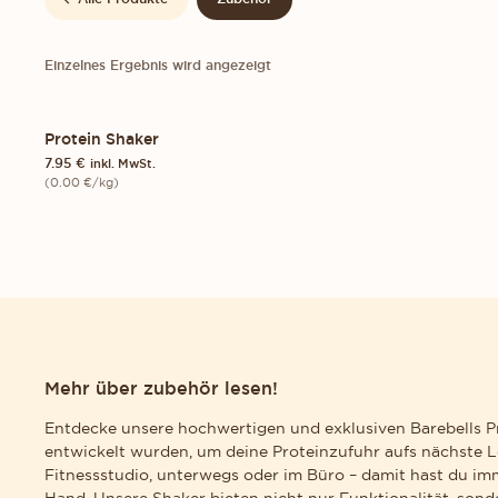
Einzelnes Ergebnis wird angezeigt
Protein Shaker
1-PACK
7.95
€
inkl. MwSt.
(
0.00
€
/kg)
Mehr über zubehör lesen!
Entdecke unsere hochwertigen und exklusiven Barebells Pro
entwickelt wurden, um deine Proteinzufuhr aufs nächste L
Fitnessstudio, unterwegs oder im Büro – damit hast du im
Hand. Unsere Shaker bieten nicht nur Funktionalität, son