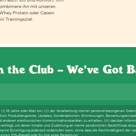
kombiniere ihn mit unseren
r Whey Protein oder Casein
n Trainingsziel.
S WIR DIE WCAG-RICHTLINIEN EINHALTEN UND UNTERSTÜTZENDE TEC
n the Club – We’ve Got B
E-Mail
h (i) 18 Jahre oder älter bin, (ii) der Verarbeitung meiner personenbezogenen Daten, 
ießlich Produktangebote, Updates, Sonderaktionen, Erinnerungen, Bewertungseinlad
 anderen elektronischen Kommunikationskanälen zu erhalten, (iii) darüber informier
verfolgt, um deren Inhalte und Zustellung an meine persönlichen Bedürfnisse anzu
h meine Einwilligung jederzeit widerrufen kann, ohne dass die Rechtmäßigkeit der v
einen 10%-Rabattcode für ihre erste Bestellung.