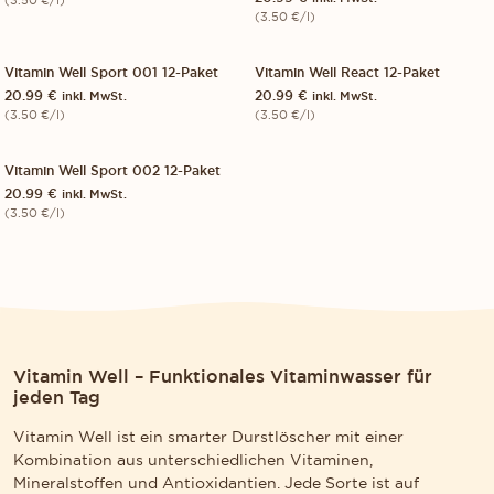
(
3.50
€
/l)
Vitamin Well Sport 001 12-Paket
Vitamin Well React 12-Paket
12-PACK
VITAMIN WELL
12-PACK
SOLD OUT
20.99
€
20.99
€
inkl. MwSt.
inkl. MwSt.
VITAMIN WELL
(
3.50
€
/l)
(
3.50
€
/l)
Vitamin Well Sport 002 12-Paket
12-PACK
SOLD OUT
20.99
€
inkl. MwSt.
VITAMIN WELL
(
3.50
€
/l)
Vitamin Well – Funktionales Vitaminwasser für
jeden Tag
Vitamin Well ist ein smarter Durstlöscher mit einer
Kombination aus unterschiedlichen Vitaminen,
Mineralstoffen und Antioxidantien. Jede Sorte ist auf