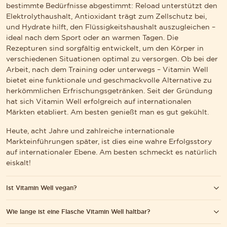
bestimmte Bedürfnisse abgestimmt: Reload unterstützt den
Elektrolythaushalt, Antioxidant trägt zum Zellschutz bei,
und Hydrate hilft, den Flüssigkeitshaushalt auszugleichen –
ideal nach dem Sport oder an warmen Tagen. Die
Rezepturen sind sorgfältig entwickelt, um den Körper in
verschiedenen Situationen optimal zu versorgen. Ob bei der
Arbeit, nach dem Training oder unterwegs – Vitamin Well
bietet eine funktionale und geschmackvolle Alternative zu
herkömmlichen Erfrischungsgetränken. Seit der Gründung
hat sich Vitamin Well erfolgreich auf internationalen
Märkten etabliert. Am besten genießt man es gut gekühlt.
Heute, acht Jahre und zahlreiche internationale
Markteinführungen später, ist dies eine wahre Erfolgsstory
auf internationaler Ebene. Am besten schmeckt es natürlich
eiskalt!
Ist Vitamin Well vegan?
S WIR DIE WCAG-RICHTLINIEN EINHALTEN UND UNTERSTÜTZENDE TEC
Wie lange ist eine Flasche Vitamin Well haltbar?
Alle unsere Geschmacksrichtungen ohne Vitamin D sind
vegan. Detaillierte Nährwertangaben findest du auf den