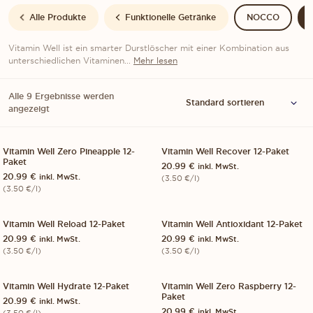
Alle Produkte
Funktionelle Getränke
NOCCO
Vitamin Well ist ein smarter Durstlöscher mit einer Kombination aus
unterschiedlichen Vitaminen...
Mehr lesen
Alle 9 Ergebnisse werden
angezeigt
Vitamin Well Zero Pineapple 12-
Vitamin Well Recover 12-Paket
12-PACK
VITAMIN WELL
12-PACK
VITAMIN WELL
Paket
20.99
€
inkl. MwSt.
20.99
€
inkl. MwSt.
(
3.50
€
/l)
(
3.50
€
/l)
Vitamin Well Reload 12-Paket
Vitamin Well Antioxidant 12-Paket
12-PACK
VITAMIN WELL
12-PACK
VITAMIN WELL
20.99
€
20.99
€
inkl. MwSt.
inkl. MwSt.
(
3.50
€
/l)
(
3.50
€
/l)
Vitamin Well Hydrate 12-Paket
Vitamin Well Zero Raspberry 12-
12-PACK
VITAMIN WELL
12-PACK
VITAMIN WELL
Paket
20.99
€
inkl. MwSt.
20.99
€
inkl. MwSt.
(
3.50
€
/l)