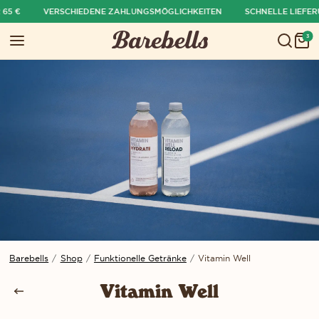
5 €
VERSCHIEDENE ZAHLUNGSMÖGLICHKEITEN
SCHNELLE LIEFERU
ü ausblenden
3
Menü öffnen
War
Barebells
/
Shop
/
Funktionelle Getränke
/
Vitamin Well
Vitamin Well