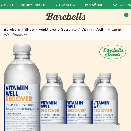
CYCELTE PLASTIKFLASCHE
VITAMIN B12
FOLSÄURE
KALORIEN
ü ausblenden
0
Menü öffnen
War
Barebells
/
Shop
/
Funktionelle Getränke
/
Vitamin Well
/
Vitamin
Well Recover