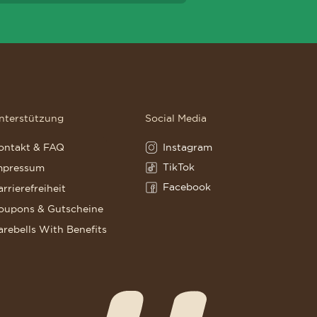
nterstützung
Social Media
Instagram
ontakt & FAQ
Instagram(Opens in a new tab)
TikTok
mpressum
TikTok(Opens in a new tab)
Facebook
arrierefreiheit
Facebook(Opens in a new tab)
oupons & Gutscheine
arebells With Benefits