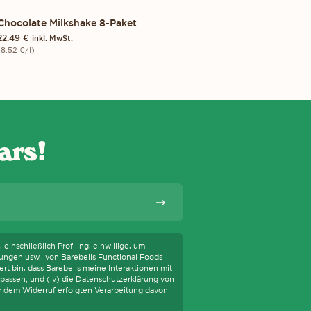
Chocolate Milkshake 8-Paket
8-PACK
22.49
€
inkl. MwSt.
(
8.52
€
/l)
HNOLOGIEN WIE SCREENREADER UNTERSTÜTZEN. ERFAHRE MEHR ÜBER 
ars!
Abonnieren
einschließlich Profiling, einwillige, um
ungen usw., von Barebells Functional Foods
t bin, dass Barebells meine Interaktionen mit
passen; und (iv) die
Datenschutzerklärung
von
or dem Widerruf erfolgten Verarbeitung davon