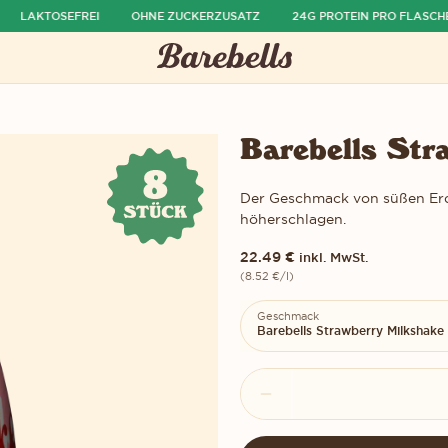
LAKTOSEFREI
OHNE ZUCKERZUSATZ
24G PROTEIN PRO FLASCHE
Barebells Str
Der Geschmack von süßen Erdb
höherschlagen.
22.49
€
inkl. MwSt.
(
8.52
€
/l)
Geschmack
Barebells Strawberry Milkshake
Barebells
Die Menge im Warenkorb
Strawberry
Milkshake
Menge