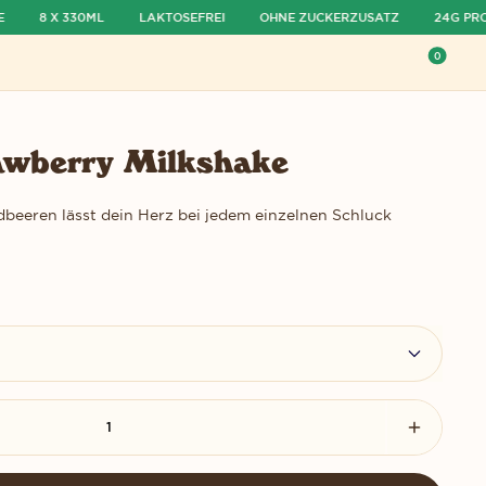
8 X 330ML
LAKTOSEFREI
OHNE ZUCKERZUSATZ
24G PROT
0
Warenk
awberry Milkshake
eeren lässt dein Herz bei jedem einzelnen Schluck
 reduzieren
Menge i