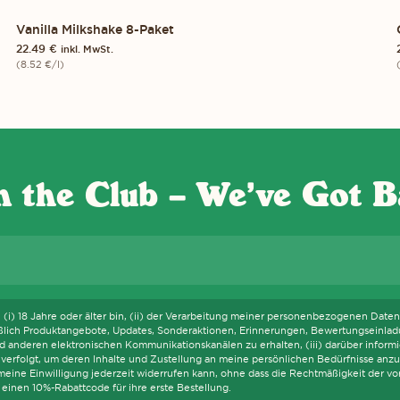
Vanilla Milkshake 8-Paket
8-PACK
22.49
€
inkl. MwSt.
(
8.52
€
/l)
S WIR DIE WCAG-RICHTLINIEN EINHALTEN UND UNTERSTÜTZENDE TEC
n the Club – We’ve Got B
E-Mail
h (i) 18 Jahre oder älter bin, (ii) der Verarbeitung meiner personenbezogenen Daten, 
ießlich Produktangebote, Updates, Sonderaktionen, Erinnerungen, Bewertungseinlad
 anderen elektronischen Kommunikationskanälen zu erhalten, (iii) darüber informier
verfolgt, um deren Inhalte und Zustellung an meine persönlichen Bedürfnisse anzu
h meine Einwilligung jederzeit widerrufen kann, ohne dass die Rechtmäßigkeit der v
einen 10%-Rabattcode für ihre erste Bestellung.