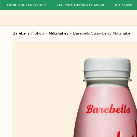
OHNE ZUCKERZUSATZ
24G PROTEIN PRO FLASCHE
8 X 330ML
ü ausblenden
Menü öffnen
Barebells
/
Shop
/
Milkshakes
/
Barebells Strawberry Milkshake