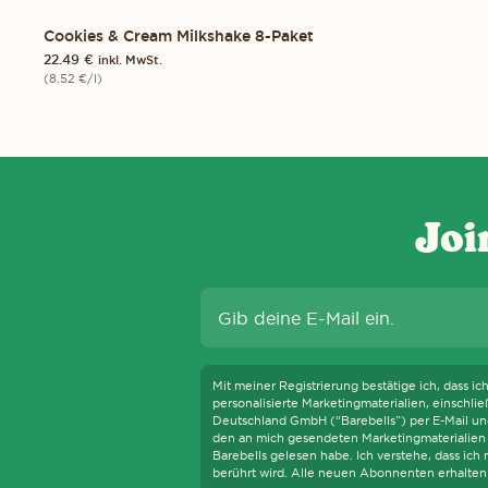
Cookies & Cream Milkshake 8-Paket
8-PACK
22.49
€
inkl. MwSt.
(
8.52
€
/l)
UNS ZUR BARRIEREFREIHEIT. DIESE VERPFLICHTUNG BEDEUTET, DAS
Joi
Mit meiner Registrierung bestätige ich, dass ic
personalisierte Marketingmaterialien, einschl
Deutschland GmbH (“Barebells”) per E-Mail und
den an mich gesendeten Marketingmaterialien 
Barebells gelesen habe. Ich verstehe, dass ic
berührt wird. Alle neuen Abonnenten erhalten 