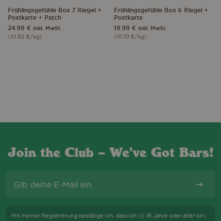
load
Frühlingsgefühle Box 7 Riegel +
Frühlingsgefühle Box 6 Riegel +
7-PACK
NEU!
6-PACK
NEU!
due
Postkarte + Patch
Postkarte
to
24.99
€
19.99
€
inkl. MwSt.
inkl. MwSt.
trackers
(
10.82
€
/kg)
(
10.10
€
/kg)
that
are
not
disclosed
to
the
visitor.
The
website
owner
needs
to
Join the Club – We’ve Got Bars!
setup
the
E-Mail
site
with
Abonni
their
CMP
to
Mit meiner Registrierung bestätige ich, dass ich (i) 18 Jahre oder älter bin,