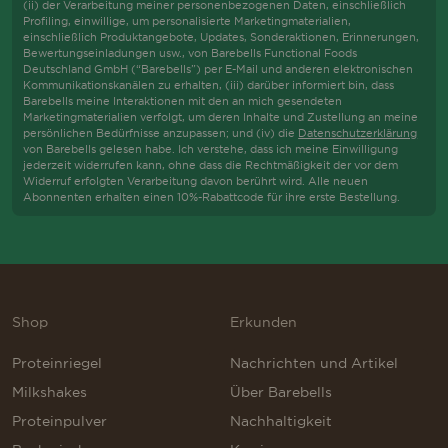
add
(ii) der Verarbeitung meiner personenbezogenen Daten, einschließlich
this
Profiling, einwillige, um personalisierte Marketingmaterialien,
einschließlich Produktangebote, Updates, Sonderaktionen, Erinnerungen,
content
Bewertungseinladungen usw., von Barebells Functional Foods
to
Deutschland GmbH (“Barebells”) per E-Mail und anderen elektronischen
the
Kommunikationskanälen zu erhalten, (iii) darüber informiert bin, dass
list
Barebells meine Interaktionen mit den an mich gesendeten
of
Marketingmaterialien verfolgt, um deren Inhalte und Zustellung an meine
technologies
persönlichen Bedürfnisse anzupassen; und (iv) die
Datenschutzerklärung
von Barebells gelesen habe. Ich verstehe, dass ich meine Einwilligung
used.
jederzeit widerrufen kann, ohne dass die Rechtmäßigkeit der vor dem
Widerruf erfolgten Verarbeitung davon berührt wird. Alle neuen
Abonnenten erhalten einen 10%-Rabattcode für ihre erste Bestellung.
Shop
Erkunden
Proteinriegel
Nachrichten und Artikel
Milkshakes
Über Barebells
Proteinpulver
Nachhaltigkeit