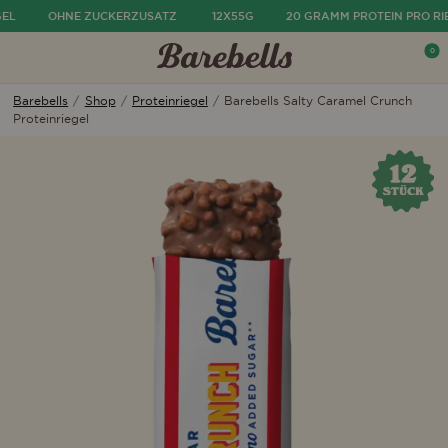
EL
OHNE ZUCKERZUSATZ
12X55G
20 GRAMM PROTEIN PRO RI
ü ausblenden
0
Menü öffnen
War
Barebells
/
Shop
/
Proteinriegel
/
Barebells Salty Caramel Crunch
Proteinriegel