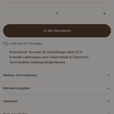
Barebells
Die Menge im Warenkorb reduzieren
Men
Salty
Caramel
Crunch
Proteinriegel
In den Warenkorb
Menge
Lieferzeit 2-5 Werktage
Kostenloser Versand für Bestellungen über 65 €.
Schnelle Lieferungen nach Deutschland & Österreich.
Verschiedene Zahlungsmöglichkeiten.
Weitere Informationen
Nährwertangaben
Allergene