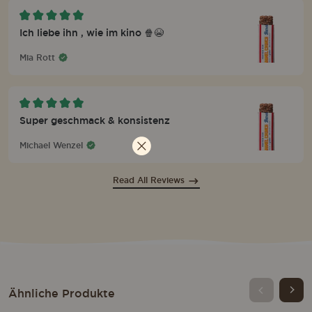
Ich liebe ihn , wie im kino 🍿😭
Mia Rott
Super geschmack & konsistenz
S WIR DIE WCAG-RICHTLINIEN EINHALTEN UND UNTERSTÜTZENDE TEC
We
Michael Wenzel
need
your
consent
Read All Reviews
to
load
the
Klaviyo
service!
This
content
is
not
Ähnliche Produkte
Add 7-Paket
Ad
permitted
to