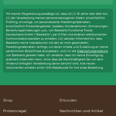
Abonni
Mit meiner Registrierung bestätige ich, dass ich (i) 18 Jahre oder älter bin,
(ii) der Verarbeitung meiner personenbezogenen Daten, einschließlich
Profiling, einwillige, um personalisierte Marketingmaterialien,
einschließlich Produktangebote, Updates, Sonderaktionen, Erinnerungen,
Bewertungseinladungen usw., von Barebells Functional Foods
Deutschland GmbH (“Barebells”) per E-Mail und anderen elektronischen
Kommunikationskanälen zu erhalten, (iii) darüber informiert bin, dass
Barebells meine Interaktionen mit den an mich gesendeten
Marketingmaterialien verfolgt, um deren Inhalte und Zustellung an meine
persönlichen Bedürfnisse anzupassen; und (iv) die
Datenschutzerklärung
von Barebells gelesen habe. Ich verstehe, dass ich meine Einwilligung
S WIR DIE WCAG-RICHTLINIEN EINHALTEN UND UNTERSTÜTZENDE TEC
jederzeit widerrufen kann, ohne dass die Rechtmäßigkeit der vor dem
Widerruf erfolgten Verarbeitung davon berührt wird. Alle neuen
Abonnenten erhalten einen 10%-Rabattcode für ihre erste Bestellung.
Shop
Erkunden
Proteinriegel
Nachrichten und Artikel