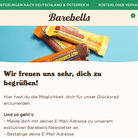
EFERUNGEN NACH DEUTSCHLAND & ÖSTERREICH
KOSTENLOSER VERSAND
ü ausblenden
0
Menü öffnen
War
Wir freuen uns sehr, dich zu
begrüßen!
Hier hast du die Möglichkeit, dich für unser Glücksrad
anzumelden.
Und so geht’s:
– Melde dich mit deiner E-Mail-Adresse zu unserem
exklusiven Barebells Newsletter an.
– Bestätige deine E-Mail-Adresse.