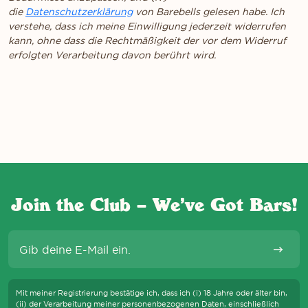
die
Datenschutzerklärung
von Barebells gelesen habe. Ich
verstehe, dass ich meine Einwilligung jederzeit widerrufen
kann, ohne dass die Rechtmäßigkeit der vor dem Widerruf
erfolgten Verarbeitung davon berührt wird.
Join the Club – We’ve Got Bars!
E-Mail
Abonni
S WIR DIE WCAG-RICHTLINIEN EINHALTEN UND UNTERSTÜTZENDE TEC
Mit meiner Registrierung bestätige ich, dass ich (i) 18 Jahre oder älter bin,
(ii) der Verarbeitung meiner personenbezogenen Daten, einschließlich