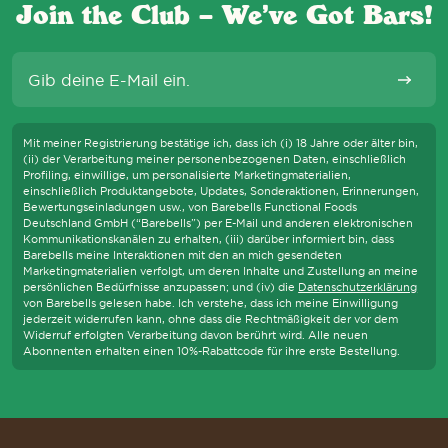
Join the Club – We’ve Got Bars!
E-Mail
Abonni
Mit meiner Registrierung bestätige ich, dass ich (i) 18 Jahre oder älter bin,
(ii) der Verarbeitung meiner personenbezogenen Daten, einschließlich
Profiling, einwillige, um personalisierte Marketingmaterialien,
einschließlich Produktangebote, Updates, Sonderaktionen, Erinnerungen,
Bewertungseinladungen usw., von Barebells Functional Foods
Deutschland GmbH (“Barebells”) per E-Mail und anderen elektronischen
Kommunikationskanälen zu erhalten, (iii) darüber informiert bin, dass
Barebells meine Interaktionen mit den an mich gesendeten
Marketingmaterialien verfolgt, um deren Inhalte und Zustellung an meine
persönlichen Bedürfnisse anzupassen; und (iv) die
Datenschutzerklärung
von Barebells gelesen habe. Ich verstehe, dass ich meine Einwilligung
jederzeit widerrufen kann, ohne dass die Rechtmäßigkeit der vor dem
Widerruf erfolgten Verarbeitung davon berührt wird. Alle neuen
Abonnenten erhalten einen 10%-Rabattcode für ihre erste Bestellung.