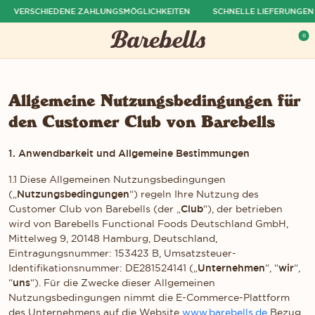
VERSCHIEDENE ZAHLUNGSMÖGLICHKEITEN
SCHNELLE LIEFERUNGEN NAC
ü ausblenden
0
Menü öffnen
War
Allgemeine Nutzungsbedingungen für
den Customer Club von Barebells
1. Anwendbarkeit und Allgemeine Bestimmungen
1.1 Diese Allgemeinen Nutzungsbedingungen
(„
Nutzungsbedingungen
“) regeln Ihre Nutzung des
Customer Club von Barebells (der „
Club
“), der betrieben
wird von Barebells Functional Foods Deutschland GmbH,
Mittelweg 9, 20148 Hamburg, Deutschland,
Eintragungsnummer: 153423 B, Umsatzsteuer-
Identifikationsnummer: DE281524141 („
Unternehmen
“, “
wir
“,
“
uns
“). Für die Zwecke dieser Allgemeinen
Nutzungsbedingungen nimmt die E-Commerce-Plattform
des Unternehmens auf die Website
www.barebells.de
Bezug