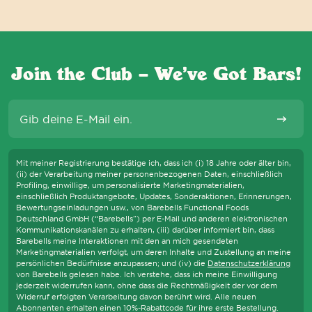
Join the Club – We’ve Got Bars!
E-Mail
Abonni
Mit meiner Registrierung bestätige ich, dass ich (i) 18 Jahre oder älter bin,
(ii) der Verarbeitung meiner personenbezogenen Daten, einschließlich
Profiling, einwillige, um personalisierte Marketingmaterialien,
einschließlich Produktangebote, Updates, Sonderaktionen, Erinnerungen,
Bewertungseinladungen usw., von Barebells Functional Foods
S WIR DIE WCAG-RICHTLINIEN EINHALTEN UND UNTERSTÜTZENDE TEC
Deutschland GmbH (“Barebells”) per E-Mail und anderen elektronischen
Kommunikationskanälen zu erhalten, (iii) darüber informiert bin, dass
Barebells meine Interaktionen mit den an mich gesendeten
Marketingmaterialien verfolgt, um deren Inhalte und Zustellung an meine
persönlichen Bedürfnisse anzupassen; und (iv) die
Datenschutzerklärung
von Barebells gelesen habe. Ich verstehe, dass ich meine Einwilligung
jederzeit widerrufen kann, ohne dass die Rechtmäßigkeit der vor dem
Widerruf erfolgten Verarbeitung davon berührt wird. Alle neuen
Abonnenten erhalten einen 10%-Rabattcode für ihre erste Bestellung.