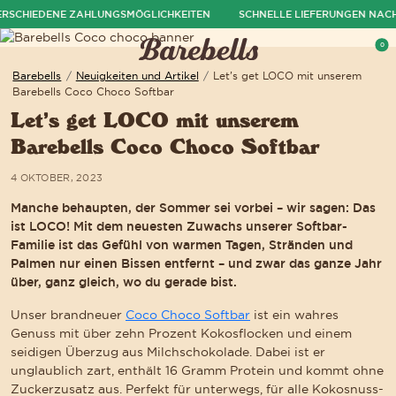
RSCHIEDENE ZAHLUNGSMÖGLICHKEITEN
SCHNELLE LIEFERUNGEN NACH
ü ausblenden
0
Menü öffnen
War
Barebells
/
Neuigkeiten und Artikel
/
Let’s get LOCO mit unserem
Barebells Coco Choco Softbar
Let’s get LOCO mit unserem
Barebells Coco Choco Softbar
4 OKTOBER, 2023
Manche behaupten, der Sommer sei vorbei – wir sagen: Das
ist LOCO! Mit dem neuesten Zuwachs unserer Softbar-
Familie ist das Gefühl von warmen Tagen, Stränden und
Palmen nur einen Bissen entfernt – und zwar das ganze Jahr
über, ganz gleich, wo du gerade bist.
Unser brandneuer
Coco Choco Softbar
ist ein wahres
Genuss mit über zehn Prozent Kokosflocken und einem
seidigen Überzug aus Milchschokolade. Dabei ist er
unglaublich zart, enthält 16 Gramm Protein und kommt ohne
Zuckerzusatz aus. Perfekt für unterwegs, für alle Kokosnuss-