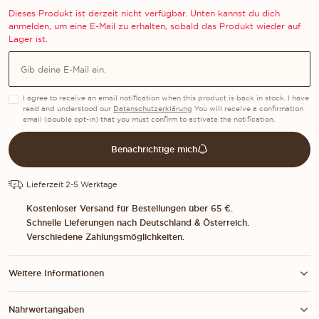
Dieses Produkt ist derzeit nicht verfügbar. Unten kannst du dich
anmelden, um eine E-Mail zu erhalten, sobald das Produkt wieder auf
Lager ist.
E-Mail
I agree to receive an email notification when this product is back in stock. I have
read and understood our
Datenschutzerklärung
You will receive a confirmation
email (double opt-in) that you must confirm to activate the notification.
Benachrichtige mich
Lieferzeit 2-5 Werktage
Kostenloser Versand für Bestellungen über 65 €.
Schnelle Lieferungen nach Deutschland & Österreich.
Verschiedene Zahlungsmöglichkeiten.
Weitere Informationen
Nährwertangaben