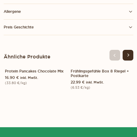
Allergene
Preis Geschichte
Ähnliche Produkte
Add 1-Paket
Für B
Protein Pancakes Chocolate Mix
Frühlingsgefühle Box 8 Riegel +
1-PACK
500 G
8-PACK
SOLD OUT
Postkarte
16.90
€
inkl. MwSt.
KURZES MHD: 30.08.26
NEU!
22.99
€
inkl. MwSt.
S WIR DIE WCAG-RICHTLINIEN EINHALTEN UND UNTERSTÜTZENDE TEC
(
33.80
€
/kg)
(
6.53
€
/kg)