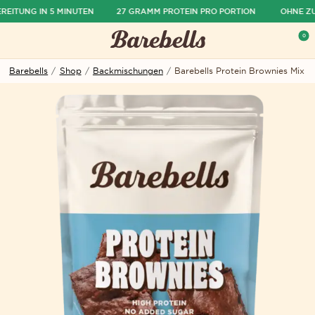
EITUNG IN 5 MINUTEN
27 GRAMM PROTEIN PRO PORTION
OHNE ZU
ü ausblenden
0
Menü öffnen
War
Barebells
/
Shop
/
Backmischungen
/
Barebells Protein Brownies Mix