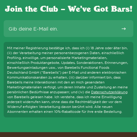
Join the Club – We’ve Got Bars!
E-Mail
Abonni
Mit meiner Registrierung bestätige ich, dass ich (i) 18 Jahre oder älter bin,
(ii) der Verarbeitung meiner personenbezogenen Daten, einschließlich
Profiling, einwillige, um personalisierte Marketingmaterialien,
einschließlich Produktangebote, Updates, Sonderaktionen, Erinnerungen,
Bewertungseinladungen usw., von Barebells Functional Foods
Deutschland GmbH (“Barebells”) per E-Mail und anderen elektronischen
Kommunikationskanälen zu erhalten, (iii) darüber informiert bin, dass
Barebells meine Interaktionen mit den an mich gesendeten
Marketingmaterialien verfolgt, um deren Inhalte und Zustellung an meine
persönlichen Bedürfnisse anzupassen; und (iv) die
Datenschutzerklärung
von Barebells gelesen habe. Ich verstehe, dass ich meine Einwilligung
jederzeit widerrufen kann, ohne dass die Rechtmäßigkeit der vor dem
Widerruf erfolgten Verarbeitung davon berührt wird. Alle neuen
Abonnenten erhalten einen 10%-Rabattcode für ihre erste Bestellung.