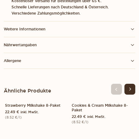
Kostenloser Versand für Bestellungen über 65 €.
Schnelle Lieferungen nach Deutschland & Österreich.
Verschiedene Zahlungsmöglichkeiten.
Weitere Informationen
Nährwertangaben
Allergene
Ähnliche Produkte
Strawberry Milkshake 8-Paket
Cookies & Cream Milkshake 8-
8-PACK
8-PACK
Paket
22.49
€
inkl. MwSt.
22.49
€
inkl. MwSt.
(
8.52
€
/l)
(
8.52
€
/l)