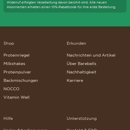
Widerruf erfolgten Verarbeitung davon berührt wird. Alle neuen
Abonnenten erhalten einen 10%-Rabattcode für ihre erste Bestellung.
Shop
Erkunden
Proteinriegel
Nachrichten und Artikel
Milkshakes
Über Barebells
Proteinpulver
Nachhaltigkeit
Backmischungen
Karriere
NOCCO
Vitamin Well
Hilfe
Unterstützung