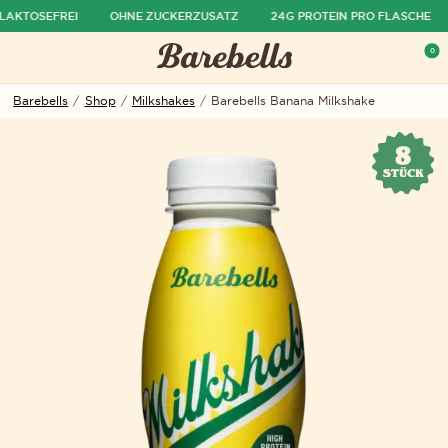
LAKTOSEFREI
OHNE ZUCKERZUSATZ
24G PROTEIN PRO FLASCHE
ü ausblenden
0
Menü öffnen
War
Barebells
/
Shop
/
Milkshakes
/
Barebells Banana Milkshake