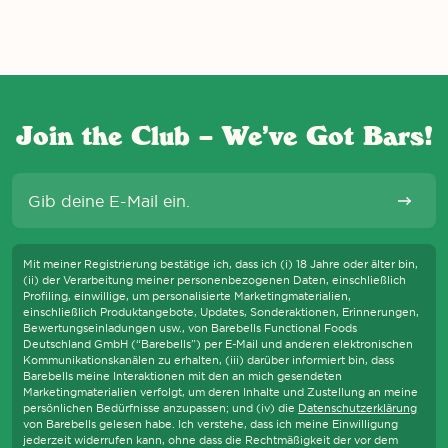
S WIR DIE WCAG-RICHTLINIEN EINHALTEN UND UNTERSTÜTZENDE TEC
Join the Club – We’ve Got Bars!
E-Mail
Abonni
Mit meiner Registrierung bestätige ich, dass ich (i) 18 Jahre oder älter bin,
(ii) der Verarbeitung meiner personenbezogenen Daten, einschließlich
Profiling, einwillige, um personalisierte Marketingmaterialien,
einschließlich Produktangebote, Updates, Sonderaktionen, Erinnerungen,
Bewertungseinladungen usw., von Barebells Functional Foods
Deutschland GmbH (“Barebells”) per E-Mail und anderen elektronischen
Kommunikationskanälen zu erhalten, (iii) darüber informiert bin, dass
Barebells meine Interaktionen mit den an mich gesendeten
Marketingmaterialien verfolgt, um deren Inhalte und Zustellung an meine
persönlichen Bedürfnisse anzupassen; und (iv) die
Datenschutzerklärung
von Barebells gelesen habe. Ich verstehe, dass ich meine Einwilligung
jederzeit widerrufen kann, ohne dass die Rechtmäßigkeit der vor dem