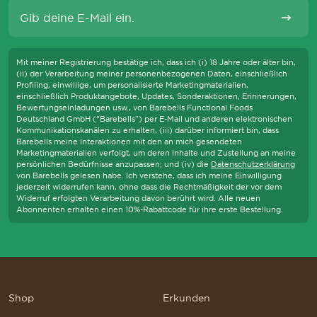
E-Mail
Abonni
Mit meiner Registrierung bestätige ich, dass ich (i) 18 Jahre oder älter bin,
(ii) der Verarbeitung meiner personenbezogenen Daten, einschließlich
Profiling, einwillige, um personalisierte Marketingmaterialien,
einschließlich Produktangebote, Updates, Sonderaktionen, Erinnerungen,
Bewertungseinladungen usw., von Barebells Functional Foods
Deutschland GmbH (“Barebells”) per E-Mail und anderen elektronischen
Kommunikationskanälen zu erhalten, (iii) darüber informiert bin, dass
Barebells meine Interaktionen mit den an mich gesendeten
Marketingmaterialien verfolgt, um deren Inhalte und Zustellung an meine
persönlichen Bedürfnisse anzupassen; und (iv) die
Datenschutzerklärung
S WIR DIE WCAG-RICHTLINIEN EINHALTEN UND UNTERSTÜTZENDE TEC
von Barebells gelesen habe. Ich verstehe, dass ich meine Einwilligung
jederzeit widerrufen kann, ohne dass die Rechtmäßigkeit der vor dem
Widerruf erfolgten Verarbeitung davon berührt wird. Alle neuen
Abonnenten erhalten einen 10%-Rabattcode für ihre erste Bestellung.
Shop
Erkunden